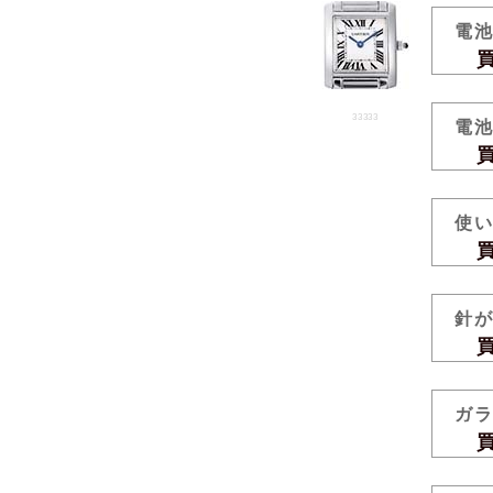
電
買取
33333
電
買取
使
買取
針
買取
ガ
買取