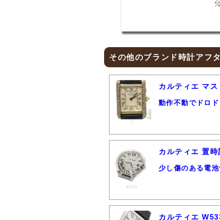
その他のブランド時計アフ
カルティエ マス
動作不動でドロド
2
カルティエ 置時
少し傷のある電池
61101
カルティエ W53