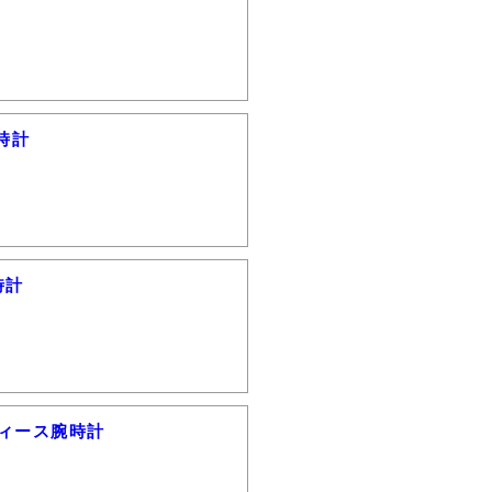
時計
時計
ディース腕時計